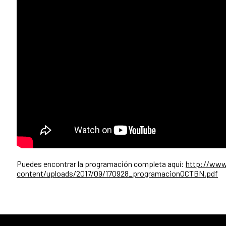
Puedes encontrar la programación completa aquí:
http://www
content/uploads/2017/09/170928_programacionOCTBN.pdf