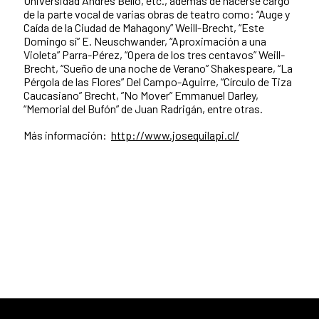
Universidad Andrés Bello, etc., además de hacerse cargo
de la parte vocal de varias obras de teatro como: “Auge y
Caída de la Ciudad de Mahagony” Weill-Brecht, “Este
Domingo sí” E. Neuschwander, “Aproximación a una
Violeta” Parra-Pérez, “Opera de los tres centavos” Weill-
Brecht, “Sueño de una noche de Verano” Shakespeare, “La
Pérgola de las Flores” Del Campo-Aguirre, “Círculo de Tiza
Caucasiano” Brecht, ”No Mover” Emmanuel Darley,
“Memorial del Bufón” de Juan Radrigán, entre otras.
Más información:
http://www.josequilapi.cl/