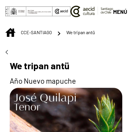
Saltar al contenido principal
MENÚ
INICIO
CCE-SANTIAGO
We tripan antü
We tripan antü
Año Nuevo mapuche