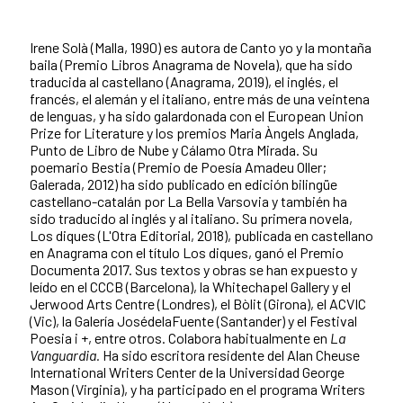
Irene Solà (Malla, 1990) es autora de Canto yo y la montaña
baila (Premio Libros Anagrama de Novela), que ha sido
traducida al castellano (Anagrama, 2019), el inglés, el
francés, el alemán y el italiano, entre más de una veintena
de lenguas, y ha sido galardonada con el European Union
Prize for Literature y los premios Maria Àngels Anglada,
Punto de Libro de Nube y Cálamo Otra Mirada. Su
poemario Bestia (Premio de Poesía Amadeu Oller;
Galerada, 2012) ha sido publicado en edición bilingüe
castellano-catalán por La Bella Varsovia y también ha
sido traducido al inglés y al italiano. Su primera novela,
Los diques (L'Otra Editorial, 2018), publicada en castellano
en Anagrama con el título Los diques, ganó el Premio
Documenta 2017. Sus textos y obras se han expuesto y
leído en el CCCB (Barcelo­na), la Whitechapel Gallery y el
Jerwood Arts Centre (Londres), el Bòlit (Girona), el ACVIC
(Vic), la Galería JosédelaFuente (Santander) y el Festival
Poesia i +, entre otros. Colabora habitualmente en
La
Vanguar­dia.
Ha sido escritora residente del Alan Cheuse
In­ternational Writers Center de la Universidad George
Mason (Virginia), y ha participado en el programa Writers