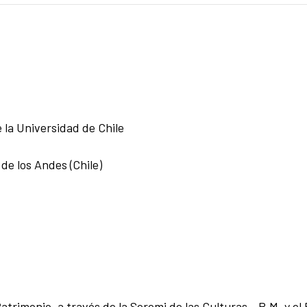
la Universidad de Chile
 de los Andes (Chile)
 Patrimonio, a través de la Seremi de las Culturas - R.M. y el