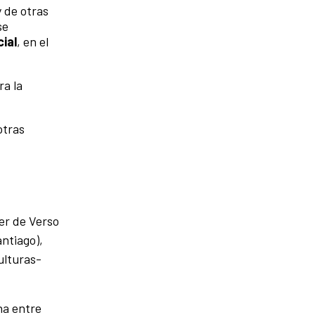
y de otras
se
ial
, en el
ra la
otras
ler de Verso
antiago),
Culturas-
na entre