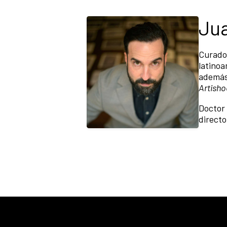
Jua
Curador
latino
además 
Artisho
Doctor 
directo