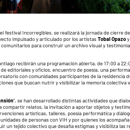
 festival Incorregibles, se realizará la jornada de cierre de
yecto impulsado y articulado por los artistas
Tobal Opazo
s comunitarios para construir un archivo visual y testimoni
Santiago recibirán una programación abierta, de 17:00 a 22:
a de editoriales y oficios, encuentro de poesía, una perform
rsatorio con comunidades participantes de la residencia d
ones que buscan nutrir y visibilizar la memoria colectiva v
ansión
”, se han desarrollado distintas actividades que dialo
compartir relatos, la invitación a aportar objetos y testi
enciones artísticas, talleres, poesía performática y diálog
omunidades de personas con VIH y por quienes los acompaña
 un tejido colectivo que desafía estigmas y visibiliza las r