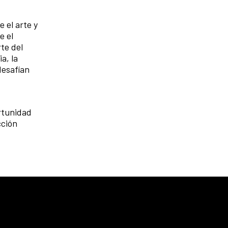
 el arte y
e el
te del
a, la
desafían
rtunidad
cción