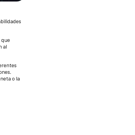
abilidades
s que
 al
ferentes
iones.
neta o la