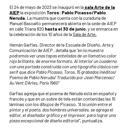
El 24 de mayo de 2023 se inauguró en la
sala Arte de la
AIEP
la exposición
Toros: Pablo Picasso/Pablo
Neruda
. La muestra que cuenta con la curaduría de
Manuel Basoalto permanecerá abierta en la sede de AIEP
en calle Triana 820
hasta el 30 de junio
, y se enmarca en
la celebración de los 10 años de la
Sala de Arte.
Hernán Garfias, Director de la Escuela de Diseño, Arte y
Comunicación de AIEP , detalla que
“en la muestra
podremos ver unas tapas enteladas de un llamativo color
rojo brillante, de enorme formato. Al interior un cuaderno
con una portada construida con una tipografía clásica con
serif que dice Pablo Picasso, Toros, 15 grabados inéditos/
Poema de Pablo Neruda/ Traducido por Jean Marcenac/
Au Vent D’Arles, París 1960”
Garfias agrega que el poema de Neruda está en español y
francés y que en un sobre de tela están contenidas las 15
láminas con los dibujos de Picasso.
“A la unión entre el
pintor y el poeta, dos hombres universales, se agrega el
editor, el diseñador gráfico y el impresor, para lograr una
pieza excepcional de diseño editorial”
, puntualiza.