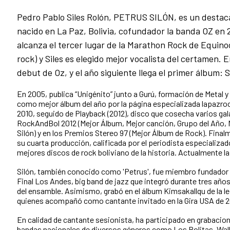
Pedro Pablo Siles Rolón, PETRUS SILÓN, es un destac
nacido en La Paz, Bolivia, cofundador la banda OZ en
alcanza el tercer lugar de la Marathon Rock de Equino
rock) y Siles es elegido mejor vocalista del certamen. E
debut de Oz, y el año siguiente llega el primer álbum
En 2005, publica “Unigénito” junto a Gurú, formación de Metal 
como mejor álbum del año por la página especializada lapazr
2010, seguido de Playback (2012), disco que cosecha varios ga
RockAndBol 2012 (Mejor Álbum, Mejor canción, Grupo del Año,
Silón) y en los Premios Stereo 97 (Mejor Álbum de Rock). Fina
su cuarta producción, calificada por el periodista especializa
mejores discos de rock boliviano de la historia. Actualmente l
Silón, también conocido como 'Petrus', fue miembro fundador 
Final Los Andes, big band de jazz que integró durante tres año
del ensamble. Asimismo, grabó en el álbum Kimsakallqu de la 
quienes acompañó como cantante invitado en la Gira USA de 2
En calidad de cantante sesionista, ha participado en grabacio
bandas nacionales de diversos géneros como Los Bolitas, Wa