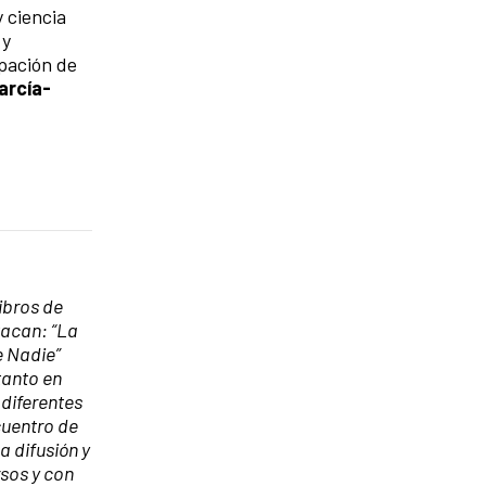
y ciencia
 y
ipación de
arcía-
ibros de
tacan: “La
e Nadie”
tanto en
 diferentes
cuentro de
a difusión y
rsos y con