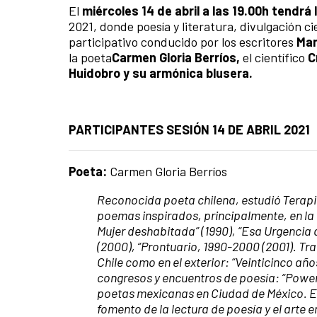
El
miércoles 14 de abril a las 19.00h tendrá
2021, donde poesía y literatura, divulgación c
participativo conducido por los escritores
Man
la poeta
Carmen Gloria Berríos,
el científico
C
Huidobro y su armónica blusera.
PARTICIPANTES SESIÓN 14 DE ABRIL 2021
Poeta:
Carmen Gloria Berríos
Reconocida poeta chilena, estudió Terapia
poemas inspirados, principalmente, en la 
Mujer deshabitada” (1990), “Esa Urgencia d
(2000), “Prontuario, 1990-2000 (2001). Tr
Chile como en el exterior: “Veinticinco añ
congresos y encuentros de poesía: “Powers 
poetas mexicanas en Ciudad de México. Es 
fomento de la lectura de poesía y el arte 