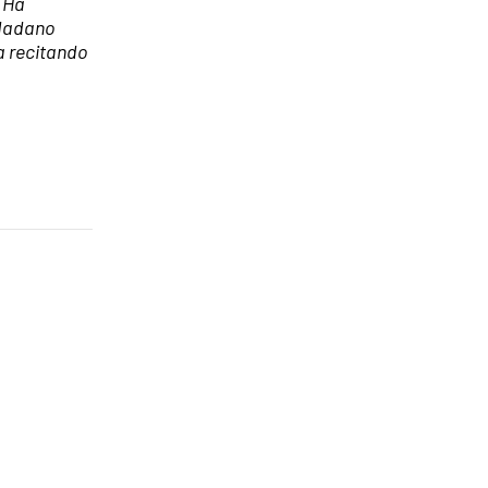
. Ha
udadano
ía recitando