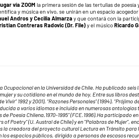
 lugar vía ZOOM
la primera sesión de las tertulias de poesía 
ientífica y música en vivo, se unirán en un espacio acogedor
uel Andros y Cecilia Almarza
y que contará con la partic
ristian Contreras Radovic (Dr. File)
y el músico
Ricardo G
 Ocupacional en la Universidad de Chile. Ha publicado seis l
mujer y su cotidiano en el mundo de hoy. Entre sus libros des
e Vivir” 1992 y 2001), “Razones Personales” (1994), “Prójimo d
aducida a varios idiomas e incluida en numerosas antologías 
os de Poesía Chilena,1970-1995” (FCE.1996).Ha participado en
of Poetry” (U. Austral de Chile) y en “Palabras de Mujer”, en
la creadora del proyecto cultural Lectura en Tránsito para l
en los espacios públicos, dirigido a personas de escasos recu