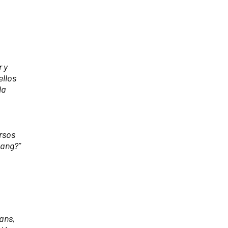
r y
ellos
la
ersos
Bang?”
ans,