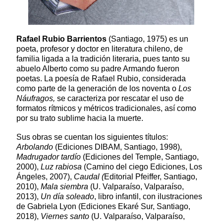
Rafael Rubio Barrientos
(Santiago, 1975) es un
poeta, profesor y doctor en literatura chileno, de
familia ligada a la tradición literaria, pues tanto su
abuelo Alberto como su padre Armando fueron
poetas. La poesía de Rafael Rubio, considerada
como parte de la generación de los noventa o
Los
Náufragos,
se caracteriza por rescatar el uso de
formatos rítmicos y métricos tradicionales, así como
por su trato sublime hacia la muerte.
Sus obras se cuentan los siguientes títulos:
Arbolando
(Ediciones DIBAM, Santiago, 1998),
Madrugador tardío
(Ediciones del Temple, Santiago,
2000),
Luz rabiosa
(Camino del ciego Ediciones, Los
Ángeles, 2007),
Caudal (
Editorial Pfeiffer, Santiago,
2010),
Mala siembra
(U. Valparaíso, Valparaíso,
2013),
Un día soleado
, libro infantil, con ilustraciones
de Gabriela Lyon (Ediciones Ekaré Sur, Santiago,
2018),
Viernes santo
(U. Valparaíso, Valparaíso,