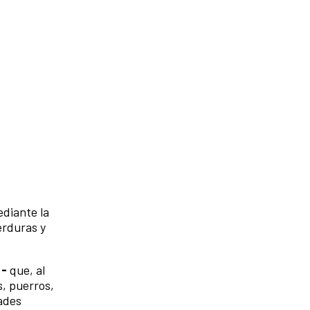
diante la
verduras y
 -
que, al
s, puerros,
dades