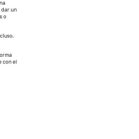
una
a dar un
s o
cluso,
forma
e con el