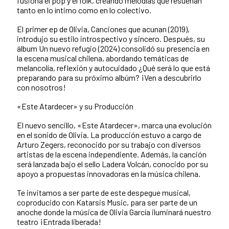
fusiona el pop y el folk, creando melodías que resuenan
tanto en lo íntimo como en lo colectivo.
El primer ep de Olivia, Canciones que acunan (2019),
introdujo su estilo introspectivo y sincero. Después, su
álbum Un nuevo refugio (2024) consolidó su presencia en
la escena musical chilena, abordando temáticas de
melancolía, reflexión y autocuidado ¿Qué será lo que está
preparando para su próximo albúm? ¡Ven a descubrirlo
con nosotros!
«Este Atardecer» y su Producción
El nuevo sencillo, «Este Atardecer», marca una evolución
en el sonido de Olivia. La producción estuvo a cargo de
Arturo Zegers, reconocido por su trabajo con diversos
artistas de la escena independiente. Además, la canción
será lanzada bajo el sello Ladera Volcán, conocido por su
apoyo a propuestas innovadoras en la música chilena.
Te invitamos a ser parte de este despegue musical,
coproducido con Katarsis Music, para ser parte de un
anoche donde la música de Olivia García iluminará nuestro
teatro ¡Entrada liberada!