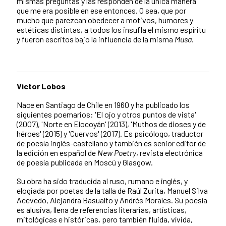
mismas preguntas y las responden de la única manera
que me era posible en ese entonces. O sea, que por
mucho que parezcan obedecer a motivos, humores y
estéticas distintas, a todos los insufla el mismo espíritu
y fueron escritos bajo la influencia de la misma
Musa
.
Víctor Lobos
Nace en Santiago de Chile en 1960 y ha publicado los
siguientes poemarios: 'El ojo y otros puntos de vista'
(2007), 'Norte en Elocoyán' (2013), 'Muthos de dioses y de
héroes' (2015) y 'Cuervos' (2017). Es psicólogo, traductor
de poesía inglés-castellano y también es senior editor de
la edición en español de
New Poetry
, revista electrónica
de poesía publicada en Moscú y Glasgow.
Su obra ha sido traducida al ruso, rumano e inglés, y
elogiada por poetas de la talla de Raúl Zurita, Manuel Silva
Acevedo, Alejandra Basualto y Andrés Morales. Su poesía
es alusiva, llena de referencias literarias, artísticas,
mitológicas e históricas, pero también fluida, vívida,