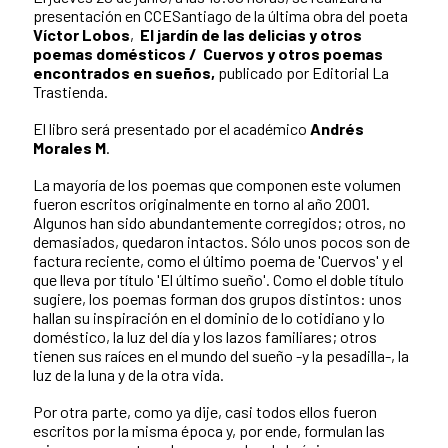
presentación en CCESantiago de la última obra del poeta
Víctor Lobos
,
El jardín de las delicias y otros
poemas domésticos /
Cuervos y otros poemas
encontrados en sueños,
publicado por Editorial La
Trastienda.
El libro será presentado por el académico
Andrés
Morales M
.
La mayoría de los poemas que componen este volumen
fueron escritos originalmente en torno al año 2001.
Algunos han sido abundantemente corregidos; otros, no
demasiados, quedaron intactos. Sólo unos pocos son de
factura reciente, como el último poema de 'Cuervos' y el
que lleva por título 'El último sueño'. Como el doble título
sugiere, los poemas forman dos grupos distintos: unos
hallan su inspiración en el dominio de lo cotidiano y lo
doméstico, la luz del día y los lazos familiares; otros
tienen sus raíces en el mundo del sueño -y la pesadilla-, la
luz de la luna y de la otra vida.
Por otra parte, como ya dije, casi todos ellos fueron
escritos por la misma época y, por ende, formulan las