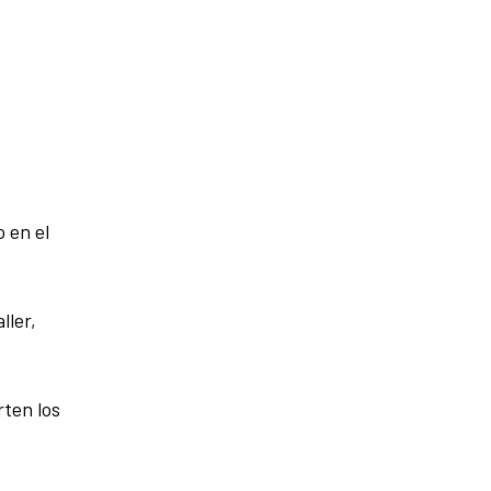
o en el
ller,
rten los