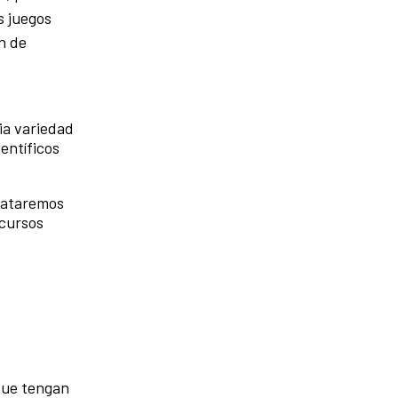
s juegos
ón de
ia variedad
entíficos
trataremos
ecursos
que tengan