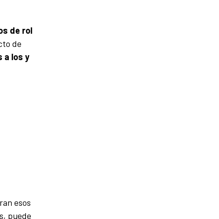
os de rol
cto de
 a los y
eran esos
s, puede