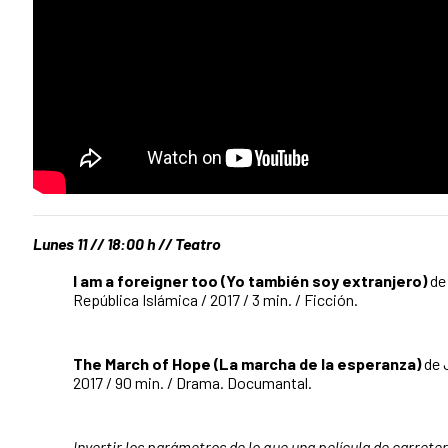
Lunes 11 // 18:00 h // Teatro
I am a foreigner too (Yo también soy extranjero)
de
República Islámica / 2017 / 3 min. / Ficción.
The March of Hope (La marcha de la esperanza)
de 
2017 / 90 min. / Drama. Documantal.
Invertir los parámetros de lo que una película de carreter