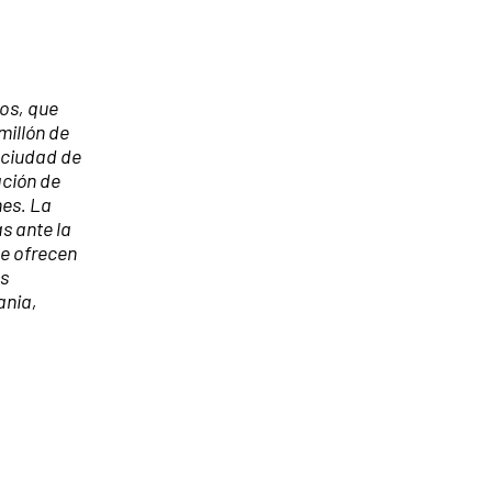
dos, que
millón de
 ciudad de
ación de
nes. La
s ante la
ue ofrecen
os
ania,