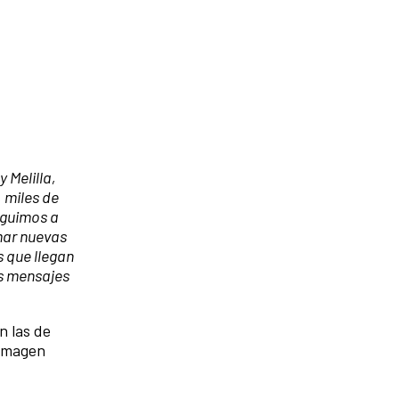
 Melilla,
 miles de
seguimos a
omar nuevas
s que llegan
os mensajes
n las de
 imagen