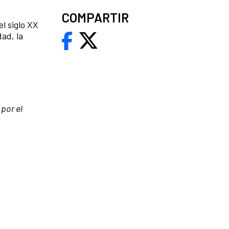
COMPARTIR
l siglo XX
dad, la
por el