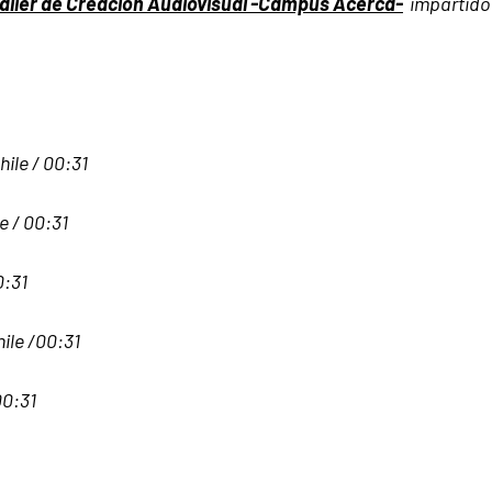
aller de Creación Audiovisual -Campus Acerca-
impartido 
hile / 00:31
le / 00:31
0:31
hile /00:31
00:31