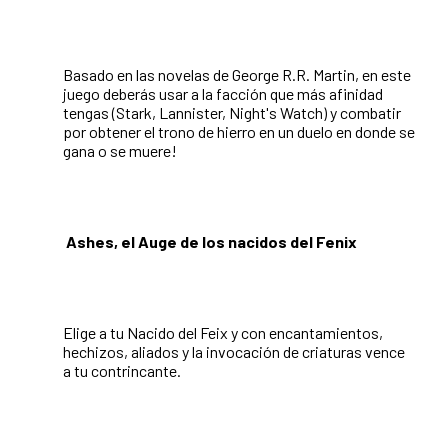
Basado en las novelas de George R.R.
M
artin, en este
juego deberás usar a la facción que
m
ás afinidad
tengas (Stark, Lannister, Night's Watch) y combatir
por obtener el trono de hierro en un duelo en donde se
gana o se
m
uere!
Ashes, el Auge de los nacidos del Fenix
Elige a tu Nacido del Feix y con encantamientos,
hechizos, aliados y la invocación de criaturas vence
a tu contrincante.