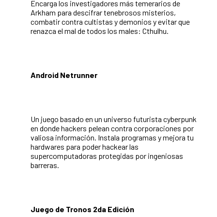
Encarga los investigadores
m
ás temerarios de
Arkham para descifrar tenebrosos
m
isterios,
combatir contra cultistas y demonios y evitar que
renazca el
m
al de todos los
m
ales: Cthulhu.
Android Netrunner
Un juego basado en un universo futurista cyberpunk
en donde hackers pelean contra corporaciones por
valiosa información. Instala programas y
m
ejora tu
hardwares para poder hackear las
supercomputadoras protegidas por ingeniosas
barreras.
Juego de Tronos 2da Edición