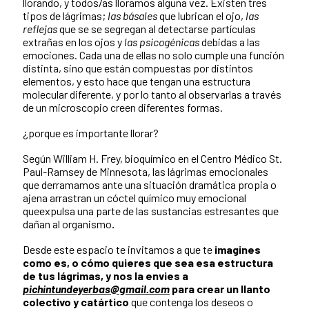
llorando, y todos/as lloramos alguna vez.
Existen tres
tipos de lágrimas;
las básales
que
lubrican el ojo,
las
reflejas
que se se
segregan al detectarse partículas
extrañas en los ojos y
las psicogénicas
debidas a las
emociones. Cada una de ellas no solo cumple una función
distinta, sino que están compuestas por distintos
elementos, y esto hace que tengan una estructura
molecular diferente, y por lo tanto al observarlas a través
de un microscopio creen diferentes formas.
¿porque es importante llorar?
Según William H. Frey, bioquímico en el Centro Médico St.
Paul-Ramsey de Minnesota, las
lágrimas emocionales
que derramamos ante una situación dramática propia o
ajena arrastran
un cóctel químico muy emocional
que
expulsa una parte de las sustancias estresantes que
dañan al organismo
.
Desde este espacio te invitamos a que te
imagines
como es, o cómo quieres que sea esa estructura
de tus lágrimas, y nos la envies a
pichintundeyerbas@gmail.com
para crear un llanto
colectivo y catártico
que contenga los deseos o