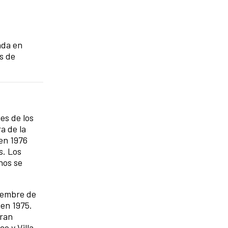
ada en
s de
es de los
a de la
en 1976
s. Los
nos se
tiembre de
 en 1975.
tran
o y Villa