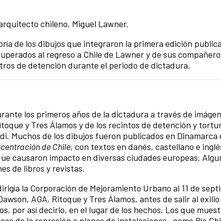
 arquitecto chileno, Miguel Lawner.
ría de los dibujos que integraron la primera edición public
cuperados al regreso a Chile de Lawner y de sus compañero
ntros de detención durante el periodo de dictadura.
rante los primeros años de la dictadura a través de imágen
toque y Tres Álamos y de los recintos de detención y tortur
ldi. Muchos de los dibujos fueron publicados en Dinamarca 
ncentraci
ó
n de Chile,
con textos en danés, castellano e inglé
que causaron impacto en diversas ciudades europeas. Algu
nes de libros y revistas.
dirigía la Corporación de Mejoramiento Urbano al 11 de sep
Dawson, AGA, Ritoque y Tres Álamos, antes de salir al exilio
os, por así decirlo, en el lugar de los hechos. Los que mues
os de la represión o planos de instalaciones –como Río Chic