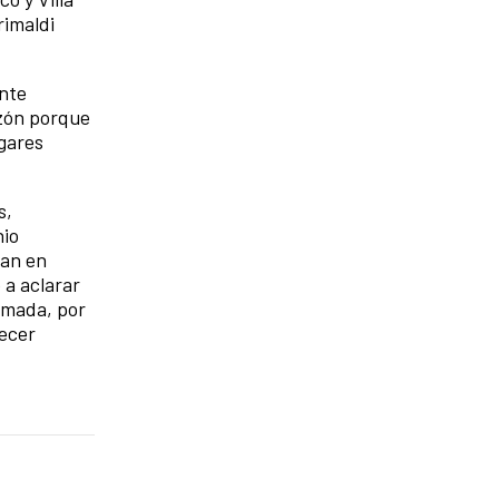
rimaldi
ente
azón porque
ugares
s,
nio
úan en
 a aclarar
emada, por
recer