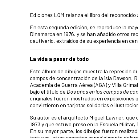
Ediciones LOM relanza el libro del reconocido
En esta segunda edición, se reproduce la mayo
Dinamarca en 1976, y se han añadido otros re
cautiverio, extraídos de su experiencia en ce
La vida a pesar de todo
Este álbum de dibujos muestra la represión du
campos de concentración de la isla Dawson, Ri
Academia de Guerra Aérea (AGA) y Villa Grima
bajo el título de
Dos a
ñ
os en los campos de co
originales fueron mostrados en exposiciones 
convirtieron en tarjetas solidarias e ilustracio
Su autor es el arquitecto Miguel Lawner, que 
1973 y que estuvo preso en la Escuela Militar, 
En su mayor parte, los dibujos fueron realizad
torturas, otros aspectos especialmente doloros