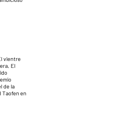
El vientre
era, El
sido
remio
l de la
el Taofen en