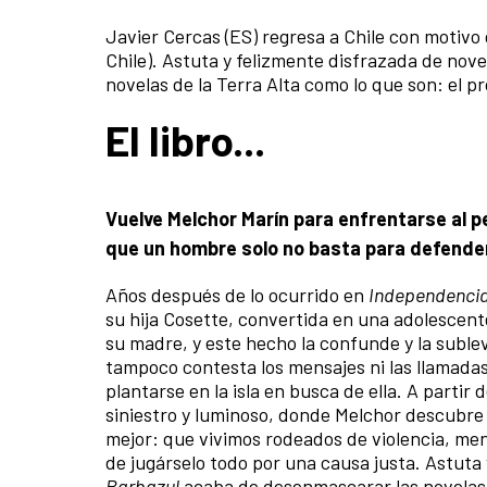
Javier Cercas (ES) regresa a Chile con motivo 
Chile). Astuta y felizmente disfrazada de nov
novelas de la Terra Alta como lo que son: el p
El libro...
Vuelve Melchor Marín para enfrentarse al p
que un hombre solo no basta para defende
Años después de lo ocurrido en
Independenci
su hija Cosette, convertida en una adolescen
su madre, y este hecho la confunde y la suble
tampoco contesta los mensajes ni las llamadas
plantarse en la isla en busca de ella. A partir
siniestro y luminoso, donde Melchor descubre
mejor: que vivimos rodeados de violencia, me
de jugárselo todo por una causa justa. Astuta
Barbazul
acaba de desenmascarar las novelas d