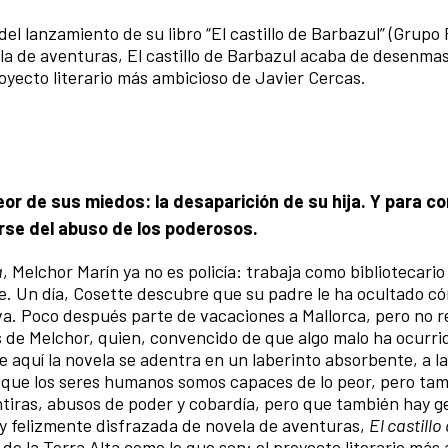
del lanzamiento de su libro “El castillo de Barbazul” (Grupo
ela de aventuras, El castillo de Barbazul acaba de desenmas
royecto literario más ambicioso de Javier Cercas.
eor de sus miedos: la desaparición de su hija. Y para 
rse del abuso de los poderosos.
a
, Melchor Marín ya no es policía: trabaja como bibliotecario
te. Un día, Cosette descubre que su padre le ha ocultado c
va. Poco después parte de vacaciones a Mallorca, pero no r
 de Melchor, quien, convencido de que algo malo ha ocurri
 de aquí la novela se adentra en un laberinto absorbente, a l
 que los seres humanos somos capaces de lo peor, pero tam
ntiras, abusos de poder y cobardía, pero que también hay 
 y felizmente disfrazada de novela de aventuras,
El castillo
e la Terra Alta como lo que son: el proyecto literario más