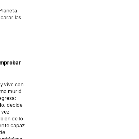
 Planeta
carar las
comprobar
 y vive con
ómo murió
egresa;
do, decide
a vez
bién de lo
gente capaz
 de
 ambicioso