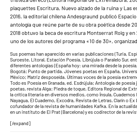
plaquettes Escritura, Nuevo alzado de la ruina y Las e
2016, la editorial chilena Andesgraund publicó Espacio
antología que reúne parte de su obra poética desde 2
2018 obtuvo la beca de escritura Montserrat Roig y en
uno de los autores del programa «10 de 30», organizad
Sus poemas han aparecido en varias publicaciones (Turia, Espi
Suroeste, Litoral, Estación Poesía, Librújula o Paralelo Sur, ent
diferentes antologías (España hoy: una mirada desde la poesía,
Bogotá; Punto de partida. Jóvenes poetas en España, Unive
México; Matriz desposeída. Últimas voces de la poesía extrem
Todo es Poesía en Granada, ed. Esdrújula; Antología de poesí
poetas, revista Alga; Piedra de toque, Editora Regional de Ext
la crítica literaria en diversos medios, como Ínsula, Cuadern
Nayagua, El Cuaderno, Excodra, Revista de Letras, Clarín o Ex 
cofundador de la revista de humanidades Kafka. En la actualid
en un instituto de El Prat (Barcelona) y es codirector de la revi
[/expand]