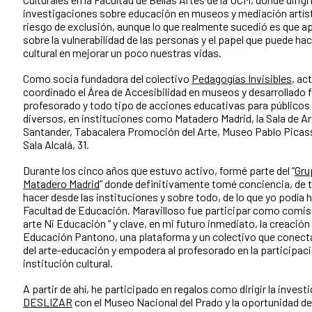
investigaciones sobre educación en museos y mediación artíst
riesgo de exclusión, aunque lo que realmente sucedió es que 
sobre la vulnerabilidad de las personas y el papel que puede hac
cultural en mejorar un poco nuestras vidas.
Como socia fundadora del colectivo
Pedagogías Invisibles
, ac
coordinado el Área de Accesibilidad en museos y desarrollado
profesorado y todo tipo de acciones educativas para públicos
diversos, en instituciones como Matadero Madrid, la Sala de 
Santander, Tabacalera Promoción del Arte, Museo Pablo Picas
Sala Alcalá, 31.
Durante los cinco años que estuvo activo, formé parte del “
Gru
Matadero Madrid
” donde definitivamente tomé conciencia, de 
hacer desde las instituciones y sobre todo, de lo que yo podía 
Facultad de Educación. Maravilloso fue participar como comisar
arte Ni Educación “ y clave, en mi futuro inmediato, la creación
Educación Pantono, una plataforma y un colectivo que conect
del arte-educación y empodera al profesorado en la participaci
institución cultural.
A partir de ahí, he participado en regalos como dirigir la invest
DESLIZAR
con el Museo Nacional del Prado y la oportunidad de