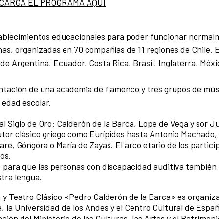
CARGA EL PROGRAMA AQUÍ
stablecimientos educacionales para poder funcionar normalm
nas, organizadas en 70 compañías de 11 regiones de Chile. E
de Argentina, Ecuador, Costa Rica, Brasil, Inglaterra, Méxi
entación de una academia de flamenco y tres grupos de mús
 edad escolar.
 Siglo de Oro: Calderón de la Barca, Lope de Vega y sor J
tor clásico griego como Eurípides hasta Antonio Machado, 
re, Góngora o María de Zayas. El arco etario de los partici
ños.
os para que las personas con discapacidad auditiva tambié
stra lengua.
a y Teatro Clásico «Pedro Calderón de la Barca» es organiza
le, la Universidad de los Andes y el Centro Cultural de Espa
ón del Ministerio de las Culturas, las Artes y el Patrimoni