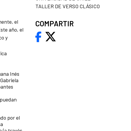
TALLER DE VERSO CLÁSICO
ente, el
COMPARTIR
ste año, el
co y
ica
uana Inés
Gabriela
pantes
n puedan
do por el
ña
o (a través