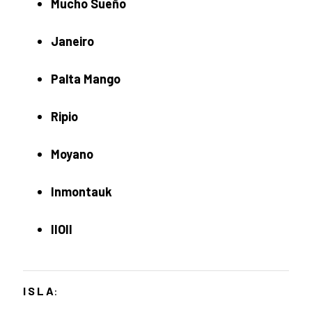
Mucho Sueño
Janeiro
Palta Mango
Ripio
Moyano
Inmontauk
IIOII
I S L A
: