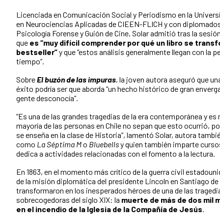
Licenciada en Comunicación Social y Periodismo en la Universi
en Neurociencias Aplicadas de CIEEN-FLICH y con diplomados 
Psicología Forense y Guión de Cine, Solar admitió tras la sesi
que
es “muy difícil
comprender por qué un libro se trans
bestseller”
y que “estos análisis generalmente llegan con la p
tiempo”.
Sobre
El buzón de las impuras
, la joven autora aseguró que un
éxito podría ser que aborda “un hecho histórico de gran enver
gente desconocía”.
“Es una de las grandes tragedias de la era contemporánea y es m
mayoría de las personas en Chile no sepan que esto ocurrió, 
se enseña en la clase de Historia”, lamentó Solar, autora tambi
como
La Séptima M
o
Bluebells
y quien también imparte cursos
dedica a actividades relacionadas con el fomento a la lectura.
En 1863, en el momento más crítico de la guerra civil estadou
de la misión diplomática del presidente Lincoln en Santiago de 
transformaron en los inesperados héroes de una de las traged
sobrecogedoras del siglo XIX: la
muerte de más de dos mil 
en el incendio de la Iglesia de la Compañía de Jesús
.