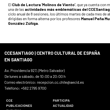
El
Club de Lectura ‘Molinos de Viento’
, que ya cuenta con 
una de las
actividades más emblemáticas del CCESantia
ciclo anual de 8 sesiones, los últimos martes de cada mes de a
dirigidas en forma alterna por los profesores
Manuel Peña Mu
González Zúñiga
.
CCESANTIAGO | CENTRO CULTURAL DE ESPAÑA
EN SANTIAGO
Av. Providencia 927, (Metro Salvador)
De lunes a sábado, de 10:00 a 20:00 h
Correo electrónico: recepcion.cc.chile@aecid.es
Teléfono: +562 2795 9700
CCE
PARTICIPA
PUBLICACIONES
ACTUALIDAD