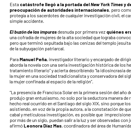
Esta
catástrofe llegó a la portada del
New York Times
y d
preocupación de autoridades internacionales
, pero como
protegía a los sacerdotes de cualquier investigación civil, el 
simple accidente.
El buzón de las impuras
desnuda por primera vez
quiénes era
una cofradía de mujeres de la alta sociedad que lograba convoca
pero que terminó sepultada bajo las cenizas del templo jesuita 
de la subyugación patriarcal.
Para
Manuel Peña
, investigador literario y encargado de dirigir
aborda la novela con una seria investigación histórica de los h
tratamiento literario” y acierta describiendo “la idiosincrasia de
la mujer en una sociedad tradicionalista y conservadora del sig
la mujer confinada al espacio de la religión”.
“La presencia de Francisca Solar en la primera sesión del año de
produjo gran entusiasmo, no solo por la seductora manera de re
hecho real ocurrido en el Santiago del siglo XIX, sino porque lo
asistiendo, en voz de la propia autora, a la constatación de que
cabal y meticulosa investigación, es posible que imprecisione
por más de un siglo, puedan salir a la luz y ser observadas con j
afirmó
Leonora Díaz Mas
, coordinadora del área de Humanid