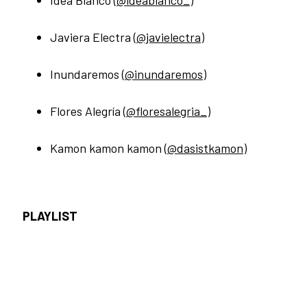
Idea Blanco (
@ideablanco_
)
Javiera Electra (
@javielectra
)
Inundaremos (
@inundaremos
)
Flores Alegría (
@floresalegria_
)
Kamon kamon kamon (
@dasistkamon
)
PLAYLIST