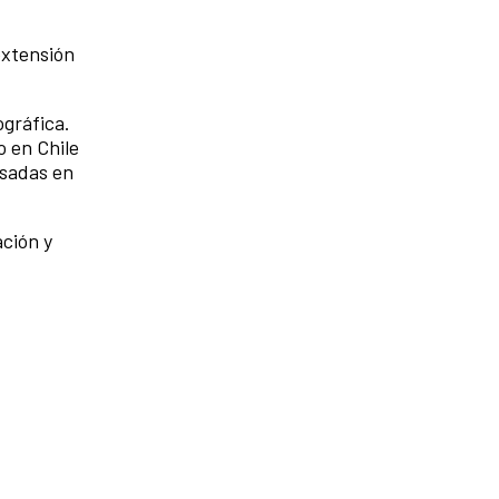
extensión
ográfica.
o en Chile
asadas en
ación y