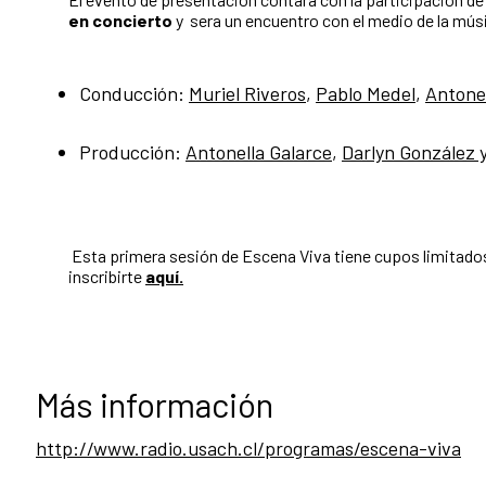
en concierto
y sera un encuentro con el medio de la músi
Conducción:
Muriel Riveros
,
Pablo Medel
,
Antonel
Producción:
Antonella Galarce
,
Darlyn González y
Esta primera sesión de Escena Viva tiene cupos limitados
inscribirte
aquí.
Más información
http://www.radio.usach.cl/programas/escena-viva