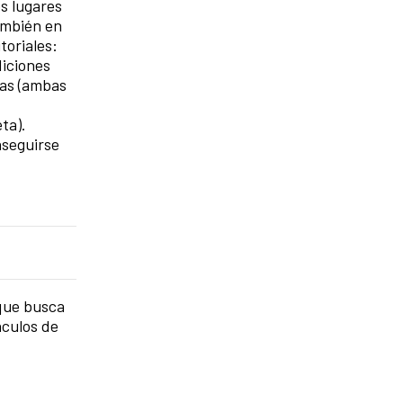
s lugares
ambién en
toriales:
diciones
icas (ambas
ta).
nseguirse
 que busca
nculos de