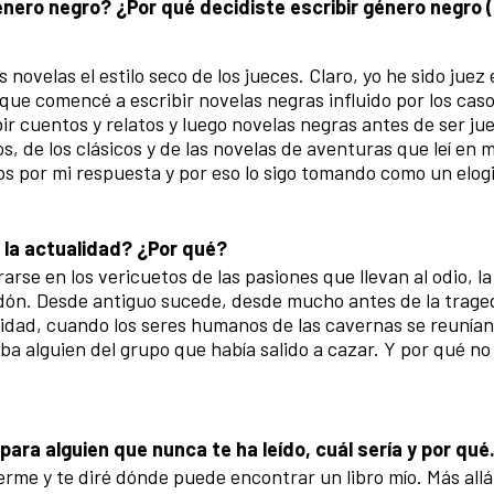
nero negro? ¿Por qué decidiste escribir género negro (
novelas el estilo seco de los jueces. Claro, yo he sido juez 
 que comencé a escribir novelas negras influido por los cas
bir cuentos y relatos y luego novelas negras antes de ser ju
s, de los clásicos y de las novelas de aventuras que leí en m
s por mi respuesta y por eso lo sigo tomando como un elogi
 la actualidad? ¿Por qué?
rse en los vericuetos de las pasiones que llevan al odio, l
 perdón. Desde antiguo sucede, desde mucho antes de la trage
nidad, cuando los seres humanos de las cavernas se reunían
aba alguien del grupo que había salido a cazar. Y por qué no
ara alguien que nunca te ha leído, cuál sería y por qué
erme y te diré dónde puede encontrar un libro mío. Más allá