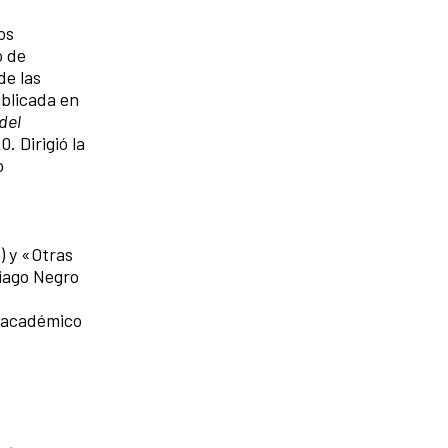
os
o de
de las
ublicada en
del
 Dirigió la
o
) y «Otras
tiago Negro
l académico