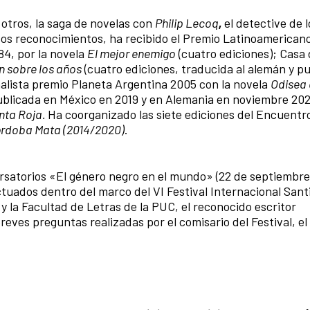
 otros, la saga de novelas con
Philip Lecoq
,
el detective de l
sos reconocimientos, ha recibido el Premio Latinoamerican
84, por la novela
El mejor enemigo
(cuatro ediciones); Casa 
n sobre los años
(cuatro ediciones, traducida al alemán y p
nalista premio Planeta Argentina 2005 con la novela
Odisea 
blicada en México en 2019 y en Alemania en noviembre 2020.
nta Roja.
Ha coorganizado las siete ediciones del Encuentr
rdoba Mata (2014/2020)
.
rsatorios «El género negro en el mundo» (22 de septiembre
ectuados dentro del marco del VI Festival Internacional San
y la Facultad de Letras de la PUC, el reconocido escritor
eves preguntas realizadas por el comisario del Festival, e