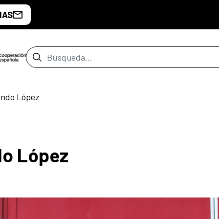
IAS
Barra de búsqueda
ando López
do López