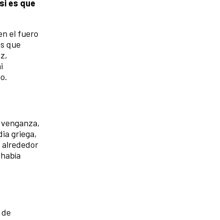
si es que
en el fuero
os que
ez,
i
o.
a venganza,
dia griega,
 alrededor
 había
.
 de