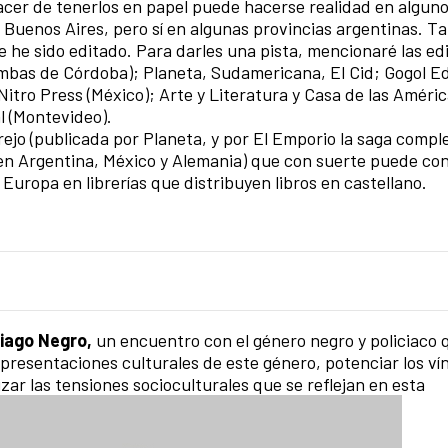
lacer de tenerlos en papel puede hacerse realidad en alguno
n Buenos Aires, pero sí en algunas provincias argentinas. T
he sido editado. Para darles una pista, mencionaré las edi
mbas de Córdoba); Planeta, Sudamericana, El Cid; Gogol E
); Nitro Press (México); Arte y Literatura y Casa de las Amér
l (Montevideo).
jo (publicada por Planeta, y por El Emporio la saga comple
en Argentina, México y Alemania) que con suerte puede co
uropa en librerías que distribuyen libros en castellano.
tiago Negro,
un encuentro con el género negro y policiaco
representaciones culturales de este género, potenciar los ví
lizar las tensiones socioculturales que se reflejan en esta