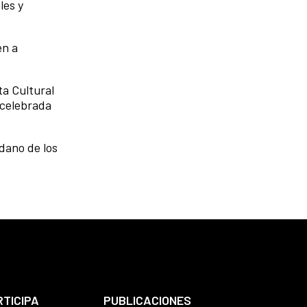
les y
en a
ta Cultural
 celebrada
adano de los
RTICIPA
PUBLICACIONES