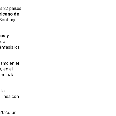
s 22 países
ericano de
 Santiago
íos y
 de
énfasis los
ismo en el
, en el
ncia, la
 la
 línea con
 2025, un