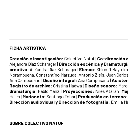
FICHA ARTÍSTICA
Creación e Investigación
: Colectivo Natuf |
Co-dirección 
Alejandra Díaz Scharager |
Dirección escénica y Dramaturgi
creativa:
Alejandra Díaz Scharager |
Elenco
: Shlomit Baytel
Norambuena, Constantino Marzuqa, Antonio Zisis, Juan Carlos 
Ana Campusano |
Diseño integral
: Ana Campusano |
Asisten
Registro de archivo
: Cristina Hadwa |
Diseño sonoro
: Marc
dramaturgia
: Pablo Manzi |
Proyecciones
: Niles Atallah |
Map
Hales |
Marioneta
: Santiago Tobar |
Producción en terreno
:
Dirección audiovisual y Dirección de fotografía
: Emilia M
SOBRE COLECTIVO NATUF