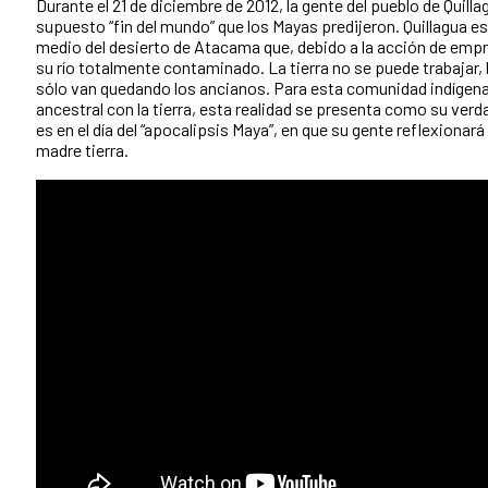
Durante el 21 de diciembre de 2012, la gente del pueblo de Quilla
supuesto “fin del mundo” que los Mayas predijeron. Quillagua e
medio del desierto de Atacama que, debido a la acción de emp
su río totalmente contaminado. La tierra no se puede trabajar,
sólo van quedando los ancianos. Para esta comunidad indígena
ancestral con la tierra, esta realidad se presenta como su verd
es en el día del “apocalipsis Maya”, en que su gente reflexionará
madre tierra.