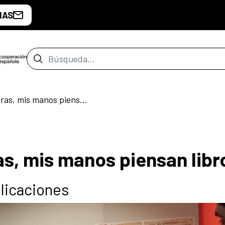
IAS
Barra de búsqueda
Cuando escribo obras, mis manos piensan libros
s, mis manos piensan libr
licaciones