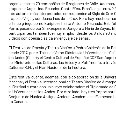
organizadas en 70 compañías de 11 regiones de Chile. Además,
grupos de Argentina, Ecuador, Costa Rica, Brasil, Inglaterra, 
Los autores más interpretados corresponden al Siglo de Oro: C
Lope de Vega y sor Juana Inés de la Cruz. Pero hay muchos má
clásico griego como Eurípides hasta Antonio Machado, Gabriela
Parra, pasando por Shakespeare, Góngora o María de Zayas. El 
participantes también fue muy amplio: desde los 6 a los 90 a
videos con poesía clásica en lenguaje de señas.
El Festival de Poesía y Teatro Clásico «Pedro Calderón de la B
desde 2017, por el Taller de Verso Clásico, la Universidad de Chil
los Andes (Chile) y el Centro Cultural de España (CCESantiago),
del Ministerio de las Culturas, las Artes y el Patrimonio, a travé
Culturas-R.M. y el Plan Nacional de la Lectura.
Este festival cuenta, además, con la colaboración de la Univers
Mancha y el Festival Internacional de Teatro Clásico de Almagr
el Festival cuenta con un nuevo colaborador: el Diplomado de 
la Universidad de los Andes. Por otro lado, hay tres important
Conjunto de Música Antigua Amicus, Academia de Flamenco La 
La Canaria.