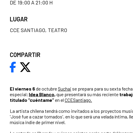
DE 19:00 A 21:00 H
LUGAR
CCE SANTIAGO, TEATRO
COMPARTIR
El viernes 6
de octubre
Suchai
se prepara para su sexta fecha
especial;
Idea Blanco
,
que
presentará su más reciente
trabaj
titulado “cuéntame”
en el
CCESantiago.
La artista chilena tendrá como invitados a los proyectos musi
'José fue a cazar tornados', en lo que será una velada íntima, ll
música indie de primer nivel.