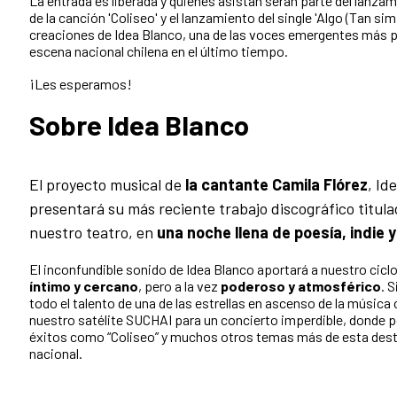
La entrada es liberada y quienes asistan serán parte del lanzami
de la canción 'Coliseo' y el lanzamiento del single 'Algo (Tan sim
creaciones de Idea Blanco, una de las voces emergentes más 
escena nacional chilena en el último tiempo.
¡Les esperamos!
Sobre Idea Blanco
El proyecto musical de
la cantante Camila Flórez
, Id
presentará su más reciente trabajo discográfico titul
nuestro teatro, en
una noche llena de poesía, indie y
El inconfundible sonido de Idea Blanco aportará a nuestro cicl
íntimo y cercano
, pero a la vez
poderoso y atmosférico
. 
todo el talento de una de las estrellas en ascenso de la música 
nuestro satélite SUCHAI para un concierto imperdible, donde 
éxitos como “Coliseo” y muchos otros temas más de esta dest
nacional.