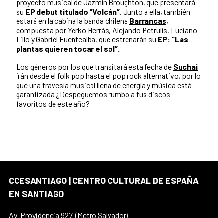
proyecto musical de Jazmín Broughton, que presentará
su
EP debut titulado “Volcán”
. Junto a ella, también
estará en la cabina la banda chilena
Barrancas
,
compuesta por Yerko Herrás, Alejando Petrulis, Luciano
Lillo y Gabriel Fuentealba, que estrenarán su
EP: “Las
plantas quieren tocar el sol”.
Los géneros por los que transitará esta fecha de
Suchai
irán desde el folk pop hasta el pop rock alternativo, por lo
que una travesía musical llena de energía y música está
garantizada ¿Despeguemos rumbo a tus discos
favoritos de este año?
CCESANTIAGO | CENTRO CULTURAL DE ESPAÑA
EN SANTIAGO
Av. Providencia 927, (Metro Salvador)