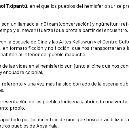
ol Txipantü
, en el que los pueblos del hemisferio sur se p
s son un llamado al nütxam (conversación) y ngüneltun (refl
iempo y el newen (fuerza) que brota a partir del encuentro.
con la Escuela de Cine y las Artes Kelluwun y el Centro Cult
en formato ficción y no ficción, que nos transportarán a 
ohabitan al interior del pueblo mapuche.
e las vidas en el hemisferio sur, junto al cine que nos co
 y encuadre colonial.
n referente y una vez más ha sido borrado de la escena públ
es.
epresentación de los pueblos indígenas, abriendo una ventan
ento propio.
apostado por las muestras de cine que buscan visibilizar l
otros pueblos de Abya Yala.