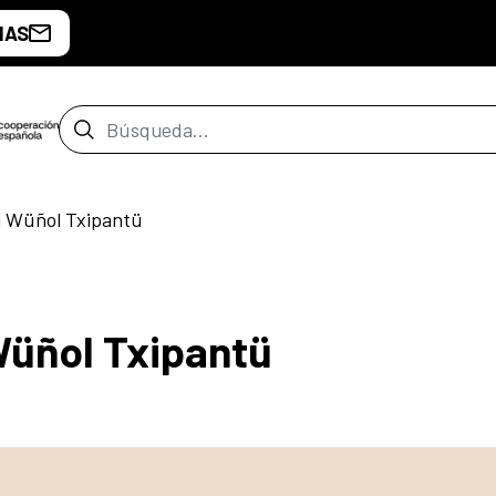
IAS
Barra de búsqueda
el Wüñol Txipantü
 Wüñol Txipantü