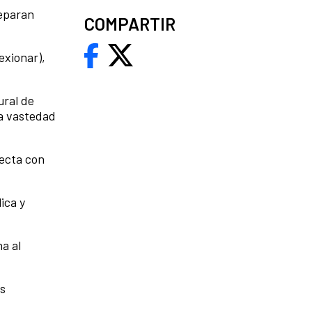
reparan
COMPARTIR
exionar),
ural de
la vastedad
necta con
ica y
a al
as