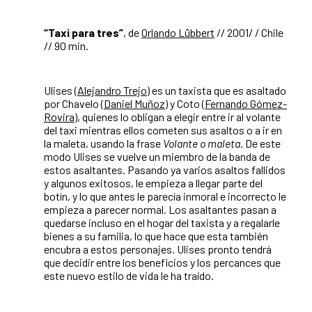
“Taxi para tres”
, de
Orlando Lübbert
// 2001/ / Chile
// 90 min.
Ulises (
Alejandro Trejo
) es un taxista que es asaltado
por Chavelo (
Daniel Muñoz
) y Coto (
Fernando Gómez-
Rovira
), quienes lo obligan a elegir entre ir al volante
del taxi mientras ellos cometen sus asaltos o a ir en
la maleta, usando la frase
Volante o maleta
. De este
modo Ulises se vuelve un miembro de la banda de
estos asaltantes. Pasando ya varios asaltos fallidos
y algunos exitosos, le empieza a llegar parte del
botín, y lo que antes le parecía inmoral e incorrecto le
empieza a parecer normal. Los asaltantes pasan a
quedarse incluso en el hogar del taxista y a regalarle
bienes a su familia, lo que hace que esta también
encubra a estos personajes. Ulises pronto tendrá
que decidir entre los beneficios y los percances que
este nuevo estilo de vida le ha traído.