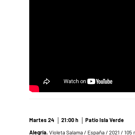
Martes 24
│
21:00 h
│ Patio Isla Verde
Alegría.
Violeta Salama / España / 2021 / 105 