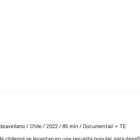
deavellano / Chile / 2022 / 85 min / Documental/ + TE
de chilenos se levantan en una revuelta popular para desafi