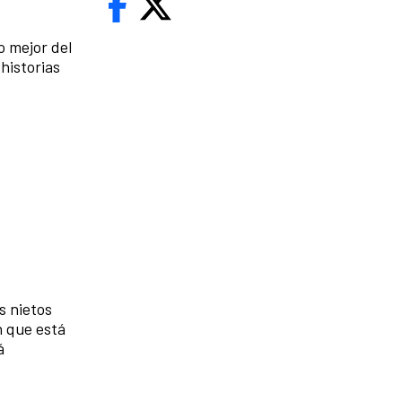
o mejor del
historias
s nietos
n que está
á