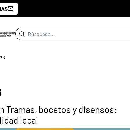
IAS
Barra de búsqueda
023
3
ón Tramas, bocetos y disensos:
lidad local