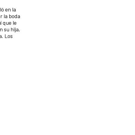
ló en la
ar la boda
í que le
 su hija,
a. Los