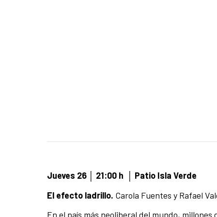
Jueves 26
│
21:00 h
│ Patio Isla Verde
El efecto ladrillo.
Carola Fuentes y Rafael Val
En el país más neoliberal del mundo, millones 