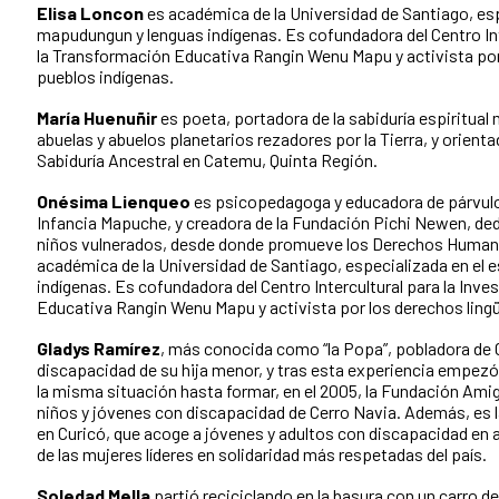
Elisa Loncon
es académica de la Universidad de Santiago, esp
mapudungun y lenguas indígenas. Es cofundadora del Centro Inte
la Transformación Educativa Rangin Wenu Mapu y activista por 
pueblos indígenas.
María Huenuñir
es poeta, portadora de la sabiduría espiritual
abuelas y abuelos planetarios rezadores por la Tierra, y orienta
Sabiduría Ancestral en Catemu, Quinta Región.
Onésima Lienqueo
es psicopedagoga y educadora de párvulos
Infancia Mapuche, y creadora de la Fundación Pichi Newen, dedi
niños vulnerados, desde donde promueve los Derechos Humano
académica de la Universidad de Santiago, especializada en el 
indígenas. Es cofundadora del Centro Intercultural para la Inve
Educativa Rangin Wenu Mapu y activista por los derechos lingü
Gladys Ramírez
, más conocida como “la Popa”, pobladora de 
discapacidad de su hija menor, y tras esta experiencia empezó 
la misma situación hasta formar, en el 2005, la Fundación Ami
niños y jóvenes con discapacidad de Cerro Navia. Además, es l
en Curicó, que acoge a jóvenes y adultos con discapacidad en
de las mujeres líderes en solidaridad más respetadas del país.
Soledad Mella
partió reciciclando en la basura con un carro 