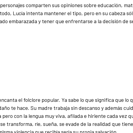
s personajes comparten sus opiniones sobre educación, mat
todo, Lucía intenta mantener el tipo, pero en su cabeza só
ado embarazada y tener que enfrentarse a la decisión de 
e encanta el folclore popular. Ya sabe lo que significa que lo 
daño te hace. Su madre trabaja sin descanso y además cuida
ero con la lengua muy viva, afilada e hiriente cada vez qu
se transforma, ríe, sueña, se evade de la realidad que tien
ma violencia que recibía sería su propia salvación.