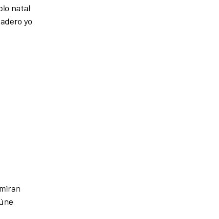
blo natal
dadero yo
 miran
úne