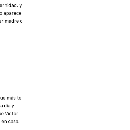
ernidad, y
lo aparece
ser madre o
que más te
 día y
e Víctor
e en casa.