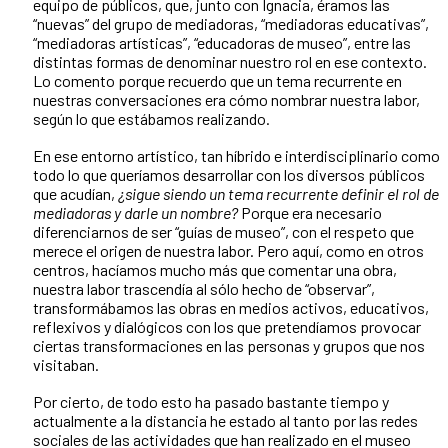
equipo de públicos, que, junto con Ignacia, éramos las
“nuevas” del grupo de mediadoras, “mediadoras educativas”,
“mediadoras artísticas”, “educadoras de museo”, entre las
distintas formas de denominar nuestro rol en ese contexto.
Lo comento porque recuerdo que un tema recurrente en
nuestras conversaciones era cómo nombrar nuestra labor,
según lo que estábamos realizando.
En ese entorno artístico, tan híbrido e interdisciplinario como
todo lo que queríamos desarrollar con los diversos públicos
que acudían,
¿sigue siendo un tema recurrente definir el rol de
mediadoras y darle un nombre?
Porque era necesario
diferenciarnos de ser “guías de museo”, con el respeto que
merece el origen de nuestra labor. Pero aquí, como en otros
centros, hacíamos mucho más que comentar una obra,
nuestra labor trascendía al sólo hecho de “observar”,
transformábamos las obras en medios activos, educativos,
reflexivos y dialógicos con los que pretendíamos provocar
ciertas transformaciones en las personas y grupos que nos
visitaban.
Por cierto, de todo esto ha pasado bastante tiempo y
actualmente a la distancia he estado al tanto por las redes
sociales de las actividades que han realizado en el museo