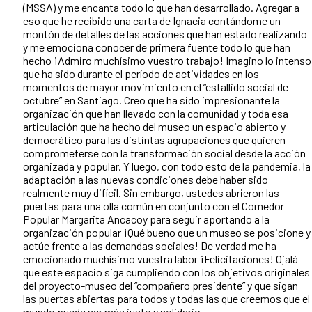
(MSSA) y me encanta todo lo que han desarrollado. Agregar a
eso que he recibido una carta de Ignacia contándome un
montón de detalles de las acciones que han estado realizando
y me emociona conocer de primera fuente todo lo que han
hecho ¡Admiro muchísimo vuestro trabajo! Imagino lo intenso
que ha sido durante el período de actividades en los
momentos de mayor movimiento en el “estallido social de
octubre” en Santiago. Creo que ha sido impresionante la
organización que han llevado con la comunidad y toda esa
articulación que ha hecho del museo un espacio abierto y
democrático para las distintas agrupaciones que quieren
comprometerse con la transformación social desde la acción
organizada y popular. Y luego, con todo esto de la pandemia, la
adaptación a las nuevas condiciones debe haber sido
realmente muy difícil. Sin embargo, ustedes abrieron las
puertas para una olla común en conjunto con el Comedor
Popular Margarita Ancacoy para seguir aportando a la
organización popular ¡Qué bueno que un museo se posicione y
actúe frente a las demandas sociales! De verdad me ha
emocionado muchísimo vuestra labor ¡Felicitaciones! Ojalá
que este espacio siga cumpliendo con los objetivos originales
del proyecto-museo del “compañero presidente” y que sigan
las puertas abiertas para todos y todas las que creemos que el
mundo puede ser más justo y solidario.