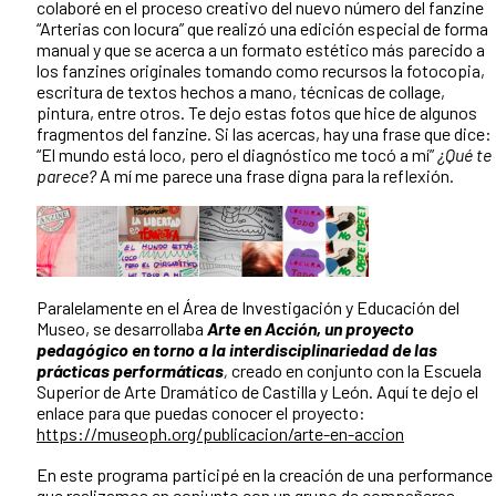
colaboré en el proceso creativo del nuevo número del fanzine
“Arterias con locura” que realizó una edición especial de forma
manual y que se acerca a un formato estético más parecido a
los fanzines originales tomando como recursos la fotocopia,
escritura de textos hechos a mano, técnicas de collage,
pintura, entre otros. Te dejo estas fotos que hice de algunos
fragmentos del fanzine. Si las acercas, hay una frase que dice:
“El mundo está loco, pero el diagnóstico me tocó a mí”
¿Qué te
parece?
A mí me parece una frase digna para la reflexión.
Paralelamente en el Área de Investigación y Educación del
Museo, se desarrollaba
Arte en Acción, un proyecto
pedagógico en torno a la interdisciplinariedad de las
prácticas performáticas
,
creado en conjunto con la Escuela
Superior de Arte Dramático de Castilla y León. Aquí te dejo el
enlace para que puedas conocer el proyecto:
https://museoph.org/publicacion/arte-en-accion
En este programa participé en la creación de una performance
que realizamos en conjunto con un grupo de compañeras,