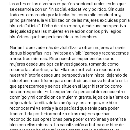
las artes en los diversos espacios socioculturales en los que
se desarrolla con un fin social, educativo y político. Sin duda,
todo esto marcado por la inclusión como hilo conductor y,
principalmente, la visibilización de las mujeres excluidas por la
historia “oficial”. Dicho de otro modo, desde una perspectiva
de igualdad para las mujeres en relación con los privilegios
históricos que han pertenecido a los hombres.
Marian López, además de visibilizar a otras mujeres a través
de sus biografías, nos invitaba a visibilizarnos y reconocernos
a nosotras mismas. Mirar nuestras experiencias como
mujeres desde una óptica investigadora, tomando como
recurso la autoetnografía. Ella nos motivaba a reconstruir
nuestra historia desde una perspectiva feminista, dejando de
lado el androcentrismo para construir una nueva historia en la
que aparezcamos y se nos sitúe en el lugar histórico como
nos corresponde. Esta experiencia personal de reencuentro
conmigo y mi condición de mujer migrante, lejos de la tierra de
origen, de la familia, de las amigas y los amigos, me hizo
reconocer mi valentía y la capacidad que tenía para poder
transmitirla posteriormente a otras mujeres que han
reconocido sus opresiones para poder cambiarlas y sentirse
bien con ellas mismas. La canalización artística que hice de
este proceso ha sido mi reencuentro con lo performativo.