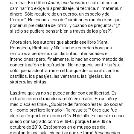
caminar. En el libro
Andar, una filosofía
el autor dice que
caminar “no exige ni aprendizaje, ni técnica, ni material, ni
dinero. Sólo requiere de un cuerpo, un espacio y de
tiempo”. Me encanta eso de “caminar es mucho más que
poner un pie delante del otro”, y cuando se pregunta: “¿Y
si sólo se pudiera pensar bien a través de los pies?”.
Ahora bien, los autores que aborda ese libro (Kant,
Rousseau, Rimbaud y Nietzsche) recorrían bosques
remotos a perderse, con distintas intensidades e
intenciones; pero, finalmente, lo hacían como método de
concentración e inspiración. No me quería sentir turista,
sólo quería adentrarme en el bosque de concreto, en los
castillos, los pasajes, las ventanas, las iglesias, los
skaters
, las pintas.
Lástima que ya no se puede andar con esa libertad. Es
extraño cómo el mundo cambió en un año. En un año y
medio acá en Chile. ¿Supiste del famoso “estallido social”
o —como prefiero llamarlo— “la revuelta”? Creo que fue
algo tan importante como el 15-M de allá. En nuestro caso
quedó consagrado como el 18-O, porque fue el 18 de
octubre de 2019. Estábamos en el museo ese día,
montando una sala educativa que se llamó
Resonancias
.