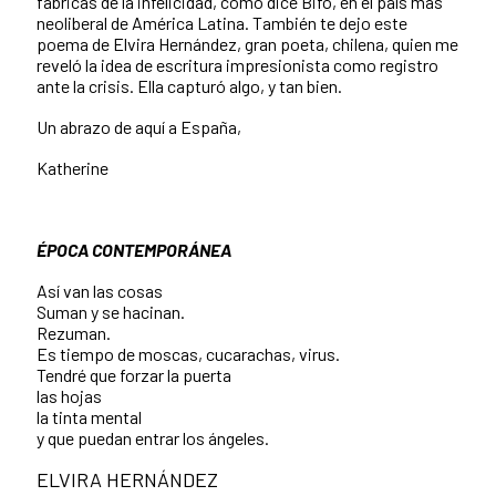
fábricas de la infelicidad, como dice Bifo, en el país más
neoliberal de América Latina. También te dejo este
poema de Elvira Hernández, gran poeta, chilena, quien me
reveló la idea de escritura impresionista como registro
ante la crisis. Ella capturó algo, y tan bien.
Un abrazo de aquí a España,
Katherine
ÉPOCA CONTEMPORÁNEA
Así van las cosas
Suman y se hacinan.
Rezuman.
Es tiempo de moscas, cucarachas, virus.
Tendré que forzar la puerta
las hojas
la tinta mental
y que puedan entrar los ángeles.
ELVIRA HERNÁNDEZ