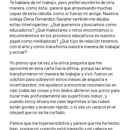
Te hablaría de mi trabajo, pero preferí escribirte de otra
manera, como ésta: parece que atravesando muchas
capas de esta cebolla, como si fueras mi amiga. Nuestra
colega Elena Fernández-Savater también me dejaba
estas interrogantes: ¿Qué queremos y buscamos como
educadorxs? ¿Qué malestares o retos encontramos o
encontraremos en los procesos educativos en nuestro
papel como mediadoras? ¿Qué tipo de relación tenemos
con el arte y cómo transforma nuestra manera de trabajar
y actuar?
Yo pienso que tal vez a la única pregunta que me
aproximé en esta carta fue la última, porque las artes
transformaron mi manera de trabajar y vivir, fueron un
colchón para sobrevivir estos meses de angustia e
incertidumbre, me ayudaron a encontrar resonancias en
casi todas las cosas y mis dedos abrieron sus poros para
tocar más profundamente las superficies
indoor
, y
cuando estoy afuera me caen lagrimitas si las nubes
están gordas y avanzan rápido, o si veo un caracol en el
césped que no se ha cortado.
Parece que me hipersensibilicé y parece que me ha hecho
bien, porque mi corazón está tranquilo y mi cabeza es