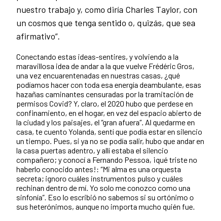
nuestro trabajo y, como diría Charles Taylor, con
un cosmos que tenga sentido o, quizás, que sea
afirmativo”.
Conectando estas ideas-sentires, y volviendo a la
maravillosa idea de andar a la que vuelve Frédéric Gros,
una vez encuarentenadas en nuestras casas, ¿qué
podíamos hacer con toda esa energía deambulante, esas
hazañas caminantes censuradas por la tramitación de
permisos Covid? Y, claro, el 2020 hubo que perdese en
confinamiento, en el hogar, en vez del espacio abierto de
la ciudad y los paisajes, el “gran afuera”. Al quedarme en
casa, te cuento Yolanda, sentí que podía estar en silencio
un tiempo. Pues, si ya no se podía salir, hubo que andar en
la casa puertas adentro, y allí estaba el silencio
compañero; y conocí a Fernando Pessoa, ¡qué triste no
haberlo conocido antes!: “Mi alma es una orquesta
secreta; ignoro cuáles instrumentos pulso y cuáles
rechinan dentro de mí. Yo solo me conozco como una
sinfonía”. Eso lo escribió no sabemos si su ortónimo o
sus heterónimos, aunque no importa mucho quién fue.