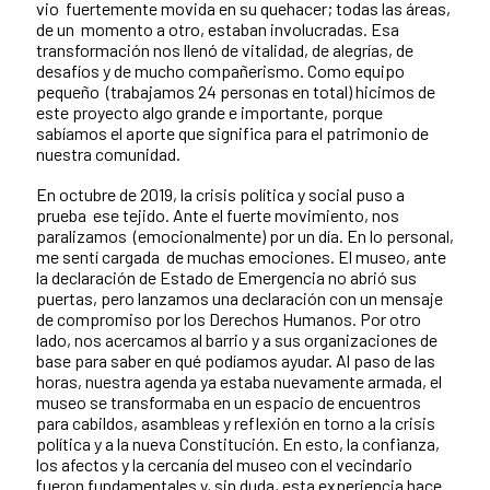
vio fuertemente movida en su quehacer; todas las áreas,
de un momento a otro, estaban involucradas.
Esa
transformación nos llenó de vitalidad, de alegrías, de
desafíos y de mucho compañerismo. Como equipo
pequeño (trabajamos 24 personas en total) hicimos de
este proyecto algo grande e importante, porque
sabíamos el aporte que significa para el patrimonio de
nuestra comunidad.
En octubre de 2019, la crisis política y social puso a
prueba ese tejido. Ante el fuerte movimiento, nos
paralizamos (emocionalmente) por un día. En lo personal,
me sentí cargada de muchas emociones. El museo, ante
la declaración de Estado de Emergencia no abrió sus
puertas, pero lanzamos una declaración con un mensaje
de compromiso por los Derechos Humanos. Por otro
lado, nos acercamos al barrio y a sus organizaciones de
base para saber en qué podíamos ayudar. Al paso de las
horas, nuestra agenda ya estaba nuevamente armada, el
museo se transformaba en un espacio de encuentros
para cabildos, asambleas y reflexión en torno a la crisis
política y a la nueva Constitución. En esto, la confianza,
los afectos y la cercanía del museo con el vecindario
fueron fundamentales y, sin duda, esta experiencia hace