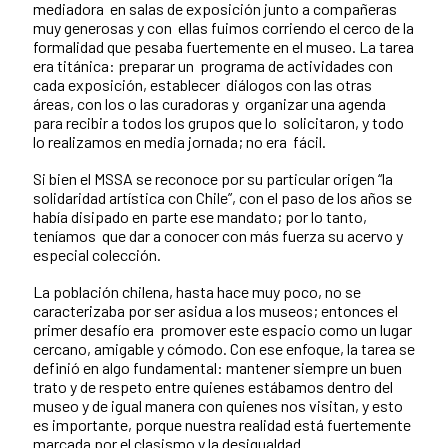
mediadora en salas de exposición junto a compañeras
muy generosas y con ellas fuimos corriendo el cerco de la
formalidad que pesaba fuertemente en el museo. La tarea
era titánica: preparar un programa de actividades con
cada exposición, establecer diálogos con las otras
áreas, con los o las curadoras y organizar una agenda
para recibir a todos los grupos que lo solicitaron, y todo
lo realizamos en media jornada; no era fácil.
Si bien el MSSA se reconoce por su particular origen “la
solidaridad artística con Chile”, con el paso de los años se
había disipado en parte ese mandato; por lo tanto,
teníamos que dar a conocer con más fuerza su acervo y
especial colección.
La población chilena, hasta hace muy poco, no se
caracterizaba por ser asidua a los museos; entonces el
primer desafío era promover este espacio como un lugar
cercano, amigable y cómodo. Con ese enfoque, la tarea se
definió en algo fundamental: mantener siempre un buen
trato y de respeto entre quienes estábamos dentro del
museo y de igual manera con quienes nos visitan, y esto
es importante, porque nuestra realidad está fuertemente
marcada por el clasismo y la desigualdad.