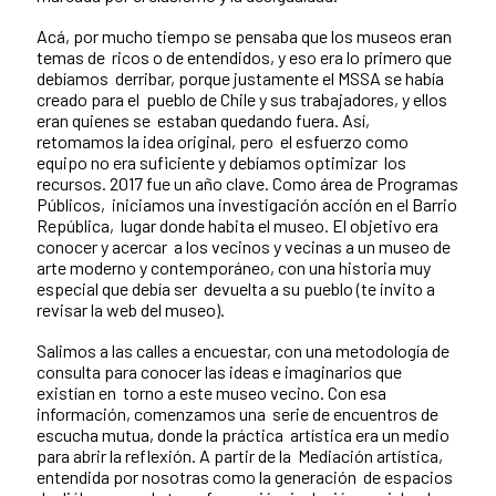
Acá, por mucho tiempo se pensaba que los museos eran
temas de ricos o de entendidos, y eso era lo primero que
debíamos derribar, porque justamente el MSSA se había
creado para el pueblo de Chile y sus trabajadores, y ellos
eran quienes se estaban quedando fuera. Así,
retomamos la idea original, pero el esfuerzo como
equipo no era suficiente y debíamos optimizar los
recursos.
2017 fue un año clave. Como área de Programas
Públicos, iniciamos una investigación acción en el Barrio
República, lugar donde habita el museo. El objetivo era
conocer y acercar a los vecinos y vecinas a un museo de
arte moderno y
contemporáneo, con una historia muy
especial que debía ser devuelta a su pueblo (te invito a
revisar la web del museo).
Salimos a las calles a encuestar, con una metodología de
consulta para conocer las ideas e imaginarios que
existían en torno a este museo vecino. Con esa
información, comenzamos una serie de encuentros de
escucha mutua, donde la práctica artística era un medio
para abrir la reflexión. A partir de la Mediación artística,
entendida por nosotras como la generación de espacios