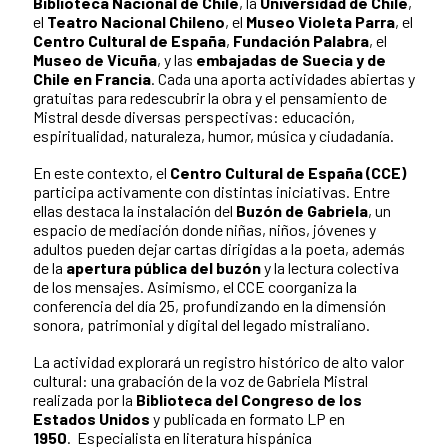
Biblioteca Nacional de Chile
, la
Universidad de Chile
,
el
Teatro Nacional Chileno
, el
Museo Violeta Parra
, el
Centro Cultural de España
,
Fundación Palabra
, el
Museo de Vicuña
, y las
embajadas de Suecia y de
Chile en Francia
. Cada una aporta actividades abiertas y
gratuitas para redescubrir la obra y el pensamiento de
Mistral desde diversas perspectivas: educación,
espiritualidad, naturaleza, humor, música y ciudadanía.
En este contexto, el
Centro Cultural de España (CCE)
participa activamente con distintas iniciativas. Entre
ellas destaca la instalación del
Buzón de Gabriela
, un
espacio de mediación donde niñas, niños, jóvenes y
adultos pueden dejar cartas dirigidas a la poeta, además
de la
apertura pública del buzón
y la lectura colectiva
de los mensajes. Asimismo, el CCE coorganiza la
conferencia del día 25, profundizando en la dimensión
sonora, patrimonial y digital del legado mistraliano.
La actividad explorará un registro histórico de alto valor
cultural: una grabación de la voz de Gabriela Mistral
realizada por la
Biblioteca del Congreso de los
Estados Unidos
y publicada en formato LP en
1950
. Especialista en literatura hispánica