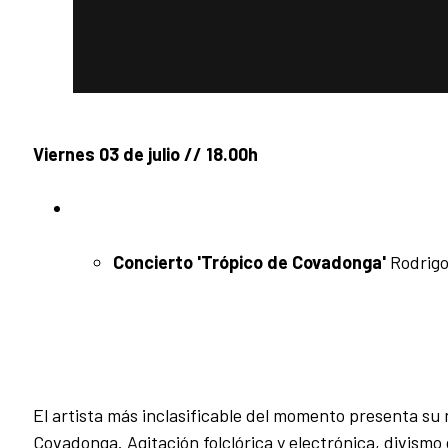
Viernes 03 de julio // 18.00h
Concierto 'Trópico de Covadonga'
Rodrigo
El artista más inclasificable del momento presenta su
Covadonga. Agitación folclórica y electrónica, divism