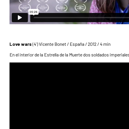
Love wars
(4’) Vicente Bonet / España / 2012 / 4 min
En el interior de la Estrella de la Muerte dos soldados imperiales