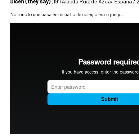
Dicen (they say)
(19’) Alauda Ruiz de Azúa/ España / 2
No todo lo que pasa en un patio de colegio es un juego.