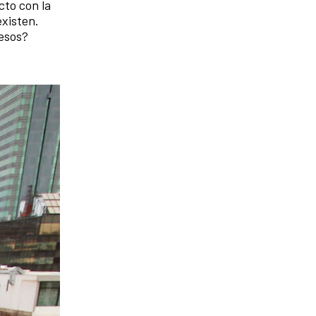
cto con la
existen.
uesos?