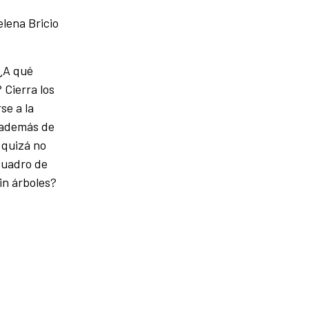
elena Bricio
 ¿A qué
 Cierra los
se a la
 además de
 quizá no
cuadro de
in árboles?