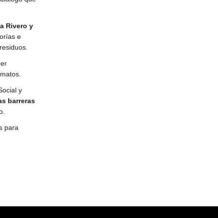
a Rivero y
orías e
residuos.
ber
rmatos.
Social y
as barreras
o.
s para