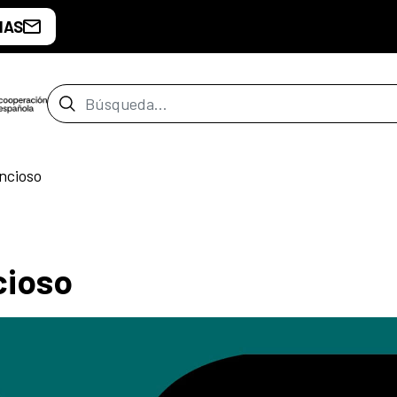
IAS
Barra de búsqueda
ncioso
cioso