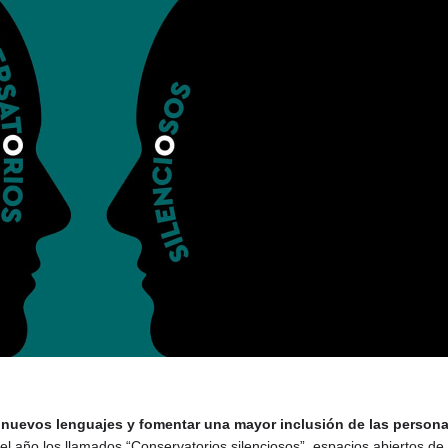
e nuevos lenguajes y fomentar una mayor inclusión de las person
 año los llamados “Conservatorios silenciosos”, espacios abiertos de